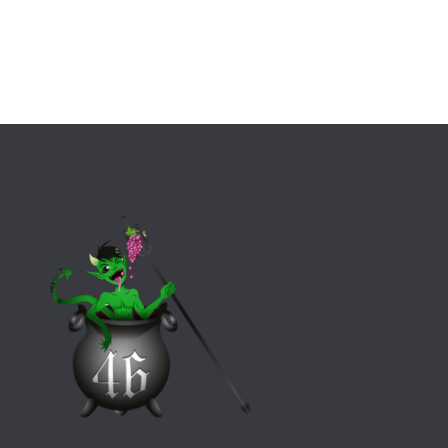
supporters stéphanois, Le Lot en Vert, se sont rendus à Saint-
Etienne pour assister à la...