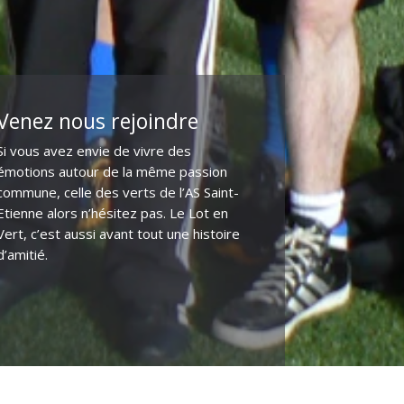
Venez nous rejoindre
Si vous avez envie de vivre des
émotions autour de la même passion
commune, celle des verts de l’AS Saint-
Etienne alors n’hésitez pas. Le Lot en
Vert, c’est aussi avant tout une histoire
d’amitié.