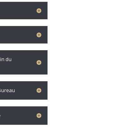
ein du
 Bureau
e