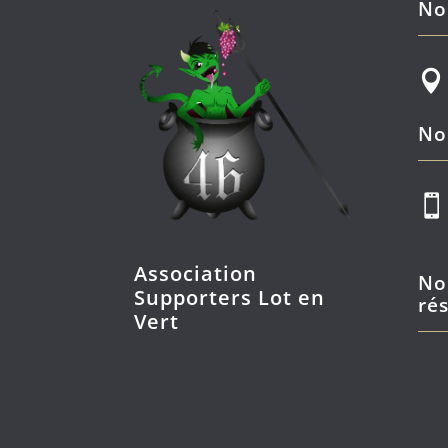
No

No

Association
No
Supporters Lot en
ré
Vert