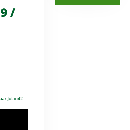
9 /
Le dimanche 15 décembre 2019, des
par Jolan42
membres de l'association de supporters
stéphanois, Le Lot en Vert, se sont rendus à
Saint-Etienne pour assister à...