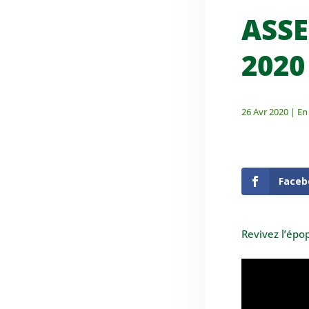
l'ASSE et Bastia. Des analyses sur le contenu
ASSE
des matchs, des...
2020
26 Avr 2020
|
En
Faceb
Revivez l’épo
Revivez la victoire de l'ASSE sur le score de 2
à 1 chez nos voisins de Clermont-Ferrand.
Troisième succès de suite permettant à notre
équipe de...