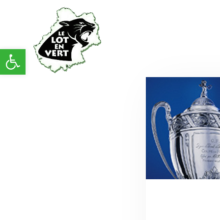
Ouvrir la barre d’outils
Retrouvez Flavien de Carton rouge TV avec
au programme le débrief' du match entre