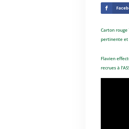
Faceb
Carton rouge 
pertinente et
Flavien effec
recrues à l’A
Venez retrouver le débriefing du match
entre l'ASSE et Montpellier sur la chaîne
Carton rouge TV dédiée à l'ASSE. Enfin une
victoire avec la manière...