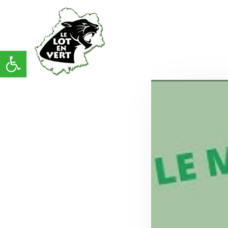
Ouvrir la barre d’outils
Retrouvez Flavien de Carton rouge TV avec
au programme le débrief' du match entre