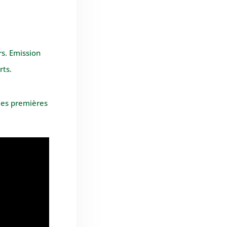
rs. Emission
rts.
 les premières
Le samedi 18 mai 2019, des membres de
l'association de supporters stéphanois, Le
Lot en Vert, se sont rendus à Saint-Etienne
pour assister à la...