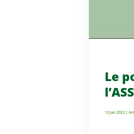
l'ASSE et Bastia. Des analyses sur le contenu
des matchs, des...
Le p
l’AS
13 Jan 2022
|
Act
Revivez la victoire de l'ASSE sur le score de 2
à 1 chez nos voisins de Clermont-Ferrand.
Troisième succès de suite permettant à notre
équipe de...